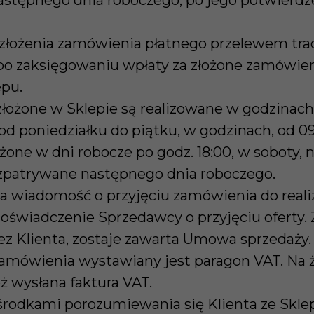
stępnego dnia roboczego, po jego potwierdz
 złożenia zamówienia płatnego przelewem tra
po zaksięgowaniu wpłaty za złożone zamówien
pu.
łożone w Sklepie są realizowane w godzinach
 od poniedziałku do piątku, w godzinach, od 09
one w dni robocze po godz. 18:00, w soboty, n
ozpatrywane następnego dnia roboczego.
ma wiadomość o przyjęciu zamówienia do realiza
oświadczenie Sprzedawcy o przyjęciu oferty. 
ez Klienta, zostaje zawarta Umowa sprzedaży.
amówienia wystawiany jest paragon VAT. Na ż
ż wysłana faktura VAT.
środkami porozumiewania się Klienta ze Skle