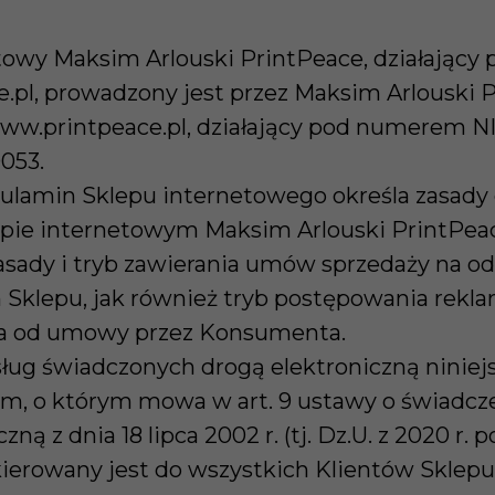
etowy Maksim Arlouski PrintPeace, działający
pl, prowadzony jest przez Maksim Arlouski P
www.printpeace.pl, działający pod numerem N
053.
egulamin Sklepu internetowego określa zasad
pie internetowym Maksim Arlouski PrintPea
asady i tryb zawierania umów sprzedaży na od
Sklepu, jak również tryb postępowania rekla
ia od umowy przez Konsumenta.
sług świadczonych drogą elektroniczną ninie
em, o którym mowa w art. 9 ustawy o świadcz
ną z dnia 18 lipca 2002 r. (tj. Dz.U. z 2020 r. po
kierowany jest do wszystkich Klientów Sklepu