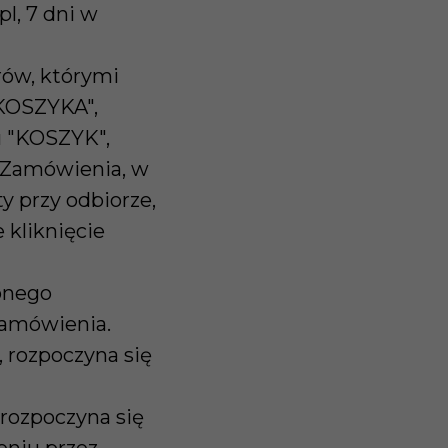
l, 7 dni w
rów, którymi
 KOSZYKA",
u "KOSZYK",
a Zamówienia, w
y przy odbiorze,
 kliknięcie
żonego
Zamówienia.
, rozpoczyna się
 rozpoczyna się