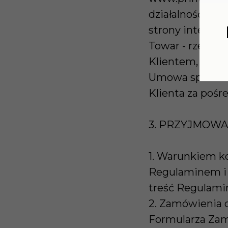
działalność za
strony internet
Towar - rzecz 
Klientem, któr
Umowa sprzedaż
Klienta za poś
3. PRZYJMOWA
1. Warunkiem ko
Regulaminem i 
treść Regulami
2. Zamówienia 
Formularza Zam