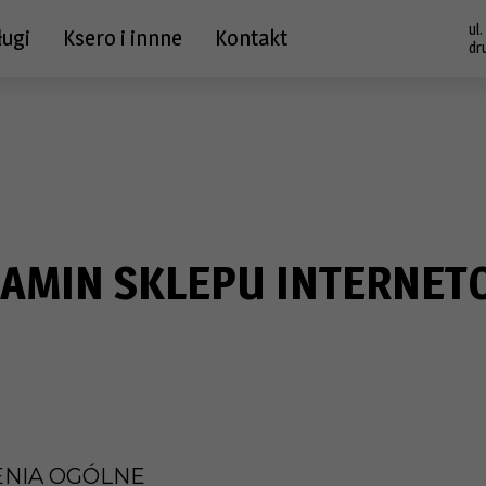
ul
ługi
Ksero i innne
Kontakt
dr
AMIN SKLEPU INTERNE
ENIA OGÓLNE