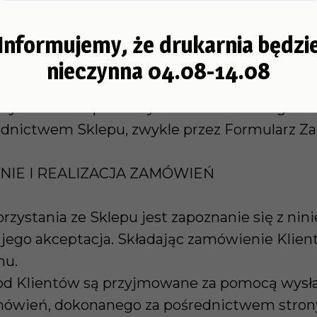
robkową lub zawodową proponuje sprzedaż za
Informujemy, że drukarnia będzi
owej.
ruchoma, będąca przedmiotem obrotu pomięd
nieczynna 04.08-14.08
ego warunki sprzedaży określa Formularz Zam
y - umowa sprzedaży Towarów na odległość 
rednictwem Sklepu, zwykle przez Formularz 
NIE I REALIZACJA ZAMÓWIEŃ
rzystania ze Sklepu jest zapoznanie się z nin
jego akceptacja. Składając zamówienie Klien
nu.
od Klientów są przyjmowane za pomocą wysł
ówień, dokonanego za pośrednictwem stron