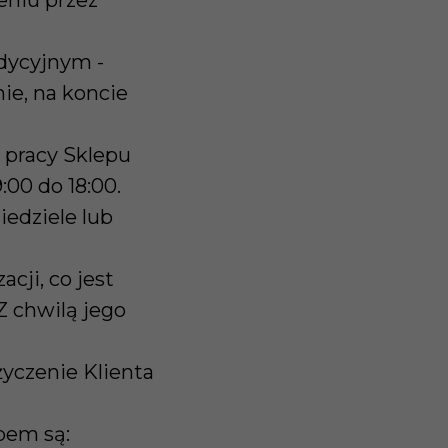
eniu przez
dycyjnym -
ie, na koncie
 pracy Sklepu
:00 do 18:00.
iedziele lub
cji, co jest
Z chwilą jego
yczenie Klienta
pem są: