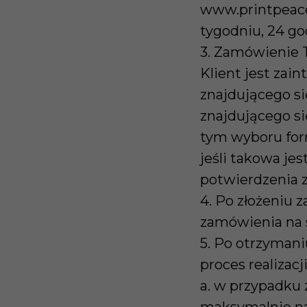
www.printpeace.
tygodniu, 24 go
3. Zamówienie 
Klient jest zai
znajdującego si
znajdującego s
tym wyboru form
jeśli takowa je
potwierdzenia 
4. Po złożeniu 
zamówienia na 
5. Po otrzymani
proces realizac
a. w przypadku 