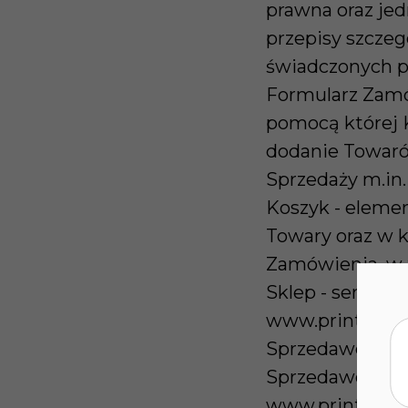
prawna oraz jed
przepisy szczeg
świadczonych p
Formularz Zamów
pomocą której 
dodanie Towaró
Sprzedaży m.in.
Koszyk - eleme
Towary oraz w k
Zamówienia, w 
Sklep - serwis 
www.printpeace
Sprzedawcy Tow
Sprzedawca - Ma
www.printpeace