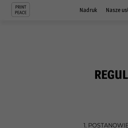
Nadruk
Nasze us
REGUL
1. POSTANOWI