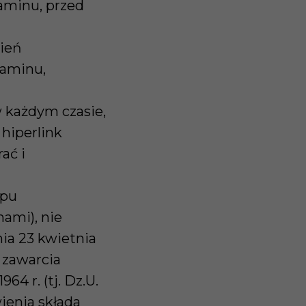
aminu, przed
wień
laminu,
 każdym czasie,
 hiperlink
ać i
epu
ami), nie
ia 23 kwietnia
o zawarcia
4 r. (tj. Dz.U.
wienia składa