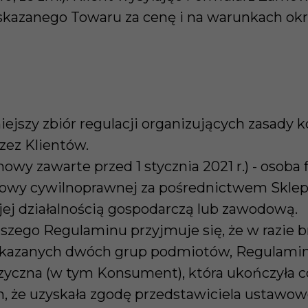
skazanego Towaru za cenę i na warunkach ok
iejszy zbiór regulacji organizujących zasady k
zez Klientów.
y zawarte przed 1 stycznia 2021 r.) - osoba f
wy cywilnoprawnej za pośrednictwem Sklepu
jej działalnością gospodarczą lub zawodową.
jszego Regulaminu przyjmuje się, że w razie 
skazanych dwóch grup podmiotów, Regulamin 
fizyczna (w tym Konsument), która ukończyła co
, że uzyskała zgodę przedstawiciela ustawow