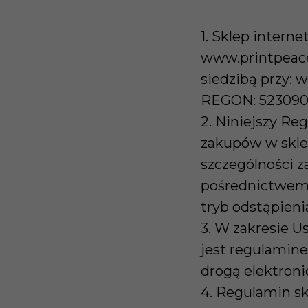
1. Sklep intern
www.printpeace.
siedzibą przy: 
REGON: 523090
2. Niniejszy R
zakupów w skle
szczególności z
pośrednictwem 
tryb odstąpien
3. W zakresie U
jest regulamin
drogą elektronicz
4. Regulamin s