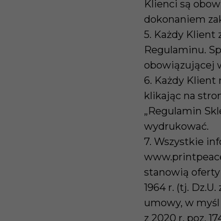
Klienci są obow
dokonaniem za
5. Każdy Klient
Regulaminu. Sp
obowiązującej 
6. Każdy Klien
klikając na str
„Regulamin Skl
wydrukować.
7. Wszystkie in
www.printpeace.
stanowią oferty
1964 r. (tj. Dz.U
umowy, w myśl ar
z 2020 r. poz. 