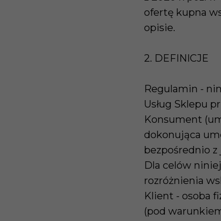
ofertę kupna w
opisie.
2. DEFINICJE
Regulamin - nin
Usług Sklepu pr
Konsument (umow
dokonująca umo
bezpośrednio z 
Dla celów ninie
rozróżnienia w
Klient - osoba 
(pod warunkiem