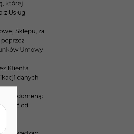
, której
a z Usług
owej Sklepu, za
 poprzez
warunków Umowy
ez Klienta
ikacji danych
ny pod domeną:
akupić od
ry prowadząc