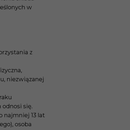
reślonych w
orzystania z
izyczna,
, niezwiązanej
braku
odnosi się.
 najmniej 13 lat
ego), osoba