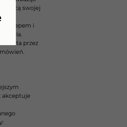
 pomocą swojej
e
zy Sklepem i
ówienia.
zawarta przez
Zamówień.
iejszym
t akceptuje
anego
y: