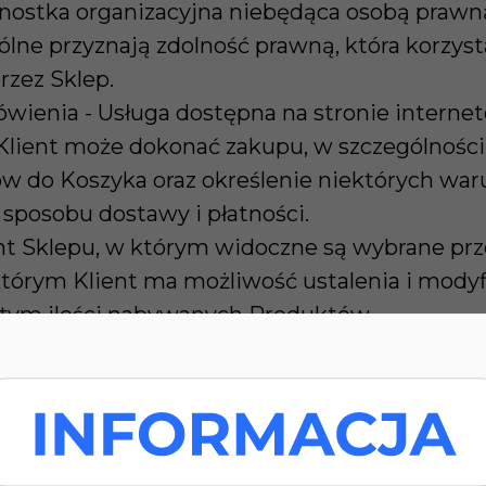
nostka organizacyjna niebędąca osobą prawną
ólne przyznają zdolność prawną, która korzyst
rzez Sklep.
ienia - Usługa dostępna na stronie internet
Klient może dokonać zakupu, w szczególności
w do Koszyka oraz określenie niektórych 
 sposobu dostawy i płatności.
nt Sklepu, w którym widoczne są wybrane prz
tórym Klient ma możliwość ustalenia i modyf
tym ilości nabywanych Produktów.
internetowy, należący do Sprzedawcy, dostęp
.pl, za pośrednictwem którego Klient może z
ary.
ksim Arlouski Printpeace z siedzibą przy:
.pl, NIP: 5833458984, REGON: 523090053 któ