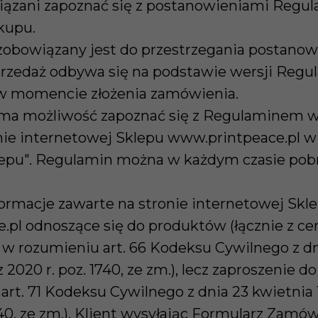
iązani zapoznać się z postanowieniami Regul
kupu.
 zobowiązany jest do przestrzegania postano
rzedaż odbywa się na podstawie wersji Regu
w momencie złożenia zamówienia.
t ma możliwość zapoznać się z Regulaminem w
onie internetowej Sklepu www.printpeace.pl w
epu". Regulamin można w każdym czasie pobr
formacje zawarte na stronie internetowej Skl
pl odnoszące się do produktów (łącznie z cen
 w rozumieniu art. 66 Kodeksu Cywilnego z dn
. z 2020 r. poz. 1740, ze zm.), lecz zaproszenie d
t. 71 Kodeksu Cywilnego z dnia 23 kwietnia 196
1740, ze zm.). Klient wysyłając Formularz Zamó