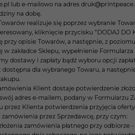
pl lub e-mailowo na adres druk@printpeace.p
dziny na dobę.
Towarów realizuje się poprzez wybranie Towa
nteresowany, kliknięcie przycisku "DODAJ DO
ę przy opisie Towarów, a następnie, z poziom
ię w zakładce Sklepu, wypełnienie Formularz
y dostawy i zapłaty bądź wyboru opcji zapłat
st dostępna dla wybranego Towaru, a następnie
zakupu.
zamówienia Klient dostaje potwierdzenie zło
swój adres e-mailem, podany w Formularzu 
u przez Klienta potwierdzenia przyjęcia oferty
ji zamówienia przez Sprzedawcę, przy czym:
złożenia zamówienia płatnego przy odbiorze -