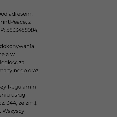
 pod adresem:
rintPeace, z
IP: 5833458984,
y dokonywania
ce a w
ległość za
macyjnego oraz
jszy Regulamin
eniu usług
z. 344, ze zm.).
. Wszyscy