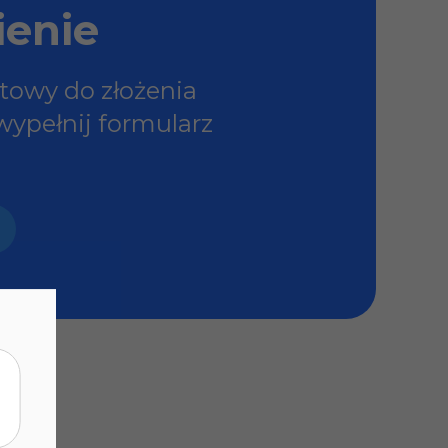
enie
otowy do złożenia
ypełnij formularz