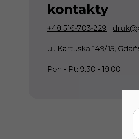
kontakty
+48 516-703-229
|
druk@p
ul. Kartuska 149/15, Gdań
Pon - Pt: 9.30 - 18.00