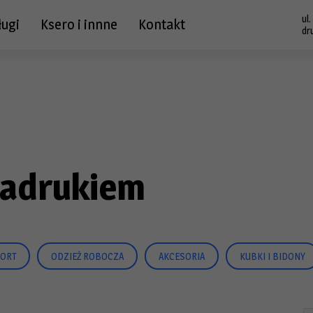
ul
ługi
Ksero i innne
Kontakt
dr
 nadrukiem
ORT
ODZIEŻ ROBOCZA
AKCESORIA
KUBKI I BIDONY