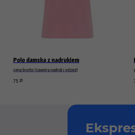
Polo damska z nadrukiem
cena brutto (zawiera nadruk i odzież)
75
zł
Ekspre