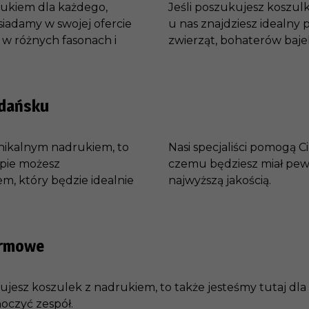
rukiem dla każdego,
Jeśli poszukujesz koszulk
osiadamy w swojej ofercie
u nas znajdziesz idealny
w różnych fasonach i
zwierząt, bohaterów baje
Gdańsku
unikalnym nadrukiem, to
Nasi specjaliści pomogą C
epie możesz
czemu będziesz miał pewn
, który będzie idealnie
najwyższą jakością.
irmowe
bujesz koszulek z nadrukiem, to także jesteśmy tutaj dla
noczyć zespół.