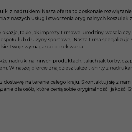
zulki z nadrukiem! Nasza oferta to doskonałe rozwiązanie
ia z naszych usług i stworzenia oryginalnych koszulek 
e okazje, takie jak imprezy firmowe, urodziny, wesela cz
społu lub drużyny sportowej. Nasza firma specjalizuje 
stkie Twoje wymagania i oczekiwania.
że nadruki na innych produktach, takich jak torby, cza
 W naszej ofercie znajdziesz także t-shirty z nadrukami,
dostawę na terenie całego kraju. Skontaktuj się z nami 
anie dla osób, które cenią sobie oryginalność i jakość.