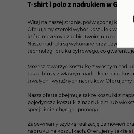
T-shirt i polo z nadrukiem w Gdańs
Witaj na naszej stronie, poświęconej koszul
Oferujemy szeroki wybór koszulek w różnych
które możemy ozdobić Twoim ulubionym wz
Nasze nadruki są wykonane przy użyciu naj
technologii druku cyfrowego, co gwarantuje 
Możesz stworzyć koszulkę z własnym nadruki
także bluzy z własnym nadrukiem oraz koszu
trwałych i wyraźnych nadruków. Oferujemy n
Nasza oferta obejmuje także koszulki z napi
pojedyncze koszulki z nadrukiem lub większ
specjaliści z chęcią Ci pomogą.
Zapewniamy szybką realizację zamówień oraz
nadruku na koszulkach. Oferujemy także at