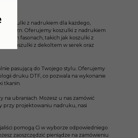
e
esz koszulki z nadrukiem dla każdego,
i mężczyzn. Oferujemy koszulki z nadrukiem
óżnych fasonach, takich jak koszulki z
em, koszulki z dekoltem w serek oraz
lnie pasującą do Twojego stylu. Oferujemy
ologii druku DTF, co pozwala na wykonanie
i tkanin.
ory na ubraniach. Możesz u nas zamówić
y przy projektowaniu nadruku, nasi
cjaliści pomogą Ci w wyborze odpowiedniego
ożesz zaoszczędzić pieniądze na zamówieniu