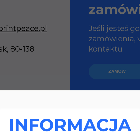
zamówi
rintpeace.pl
Jeśli jesteś g
zamówienia, w
sk, 80-138
kontaktu
ZAMÓW