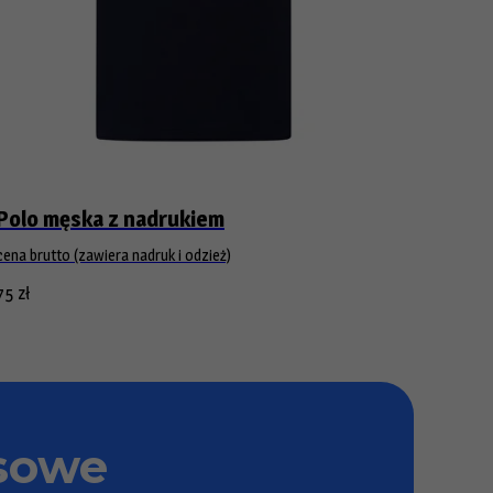
Polo męska z nadrukiem
cena brutto (zawiera nadruk i odzież)
75
zł
sowe