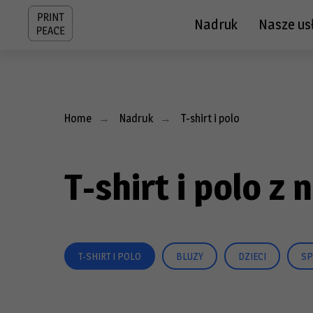
Nadruk
Nasze us
Home
Nadruk
T-shirt i polo
→
→
T-shirt i polo z
T-SHIRT I POLO
BLUZY
DZIECI
SP