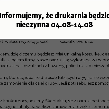
ku
Informujemy, że drukarnia będzi
kom z nadrukiem!
W naszej ofercie znajdzi
nieczynna 04.08-14.08
 kolorach i rozmiarach,
zarówno dla kobiet, jak 
orem lub napisem.
męskim oraz damskim, w r
nowocześniejszej
krótkim lub długim rękaw
trwałość i wysoką jakość.
koszulki oversize.
em, dzięki czemu będziesz miał unikalną koszulkę, idea
lki z logiem firmy. Nasze nadruki są wykonane w techn
adruki na koszulkach z bawełny, poliestru lub mieszank
sami, które są idealne dla osób lubiących oryginalne wz
e zamówienie dla całej grupy. Jeśli potrzebujesz pomoc
 konkurencyjne ceny. Skontaktuj się z nami, a nasi spe
rakcyjne rabaty na większe zamówienia, dzięki czemu m