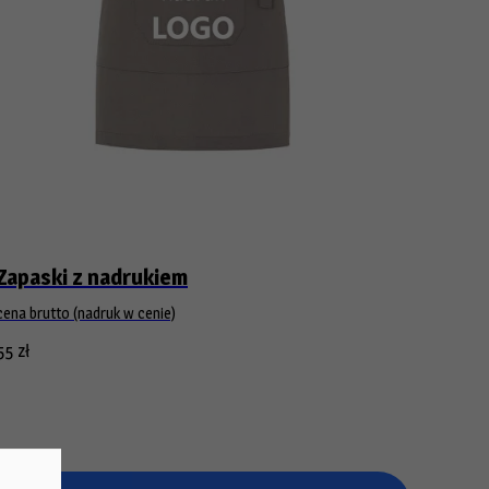
Zapaski z nadrukiem
cena brutto (nadruk w cenie)
55
zł