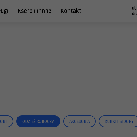
ul
ługi
Ksero i innne
Kontakt
dr
ORT
ODZIEŻ ROBOCZA
AKCESORIA
KUBKI I BIDONY