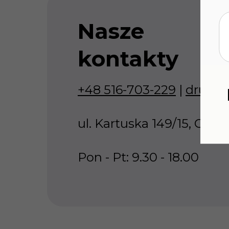
Nasze
kontakty
+48 516-703-229
|
druk@p
ul. Kartuska 149/15, Gdań
Pon - Pt: 9.30 - 18.00