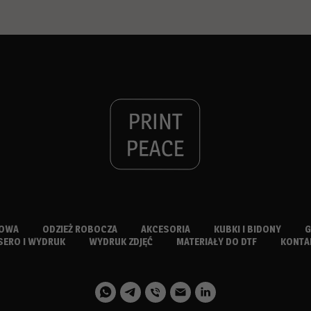
TOWA
ODZIEŻ ROBOCZA
AKCESORIA
KUBKI I BIDONY
G
SERO I WYDRUK
WYDRUK ZDJĘĆ
MATERIAŁY DO DTF
KONTA