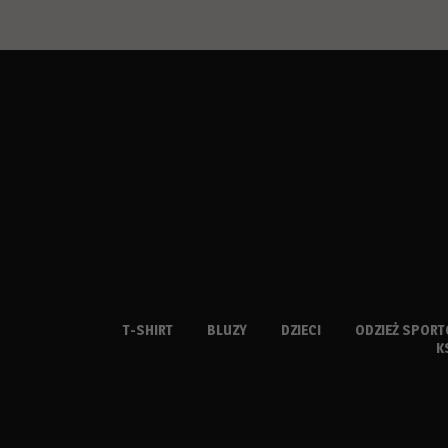
T-SHIRT
BLUZY
DZIECI
ODZIEŻ SPOR
K