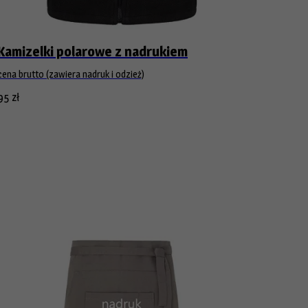
Kamizelki polarowe z nadrukiem
cena brutto (zawiera nadruk i odzież)
95
zł