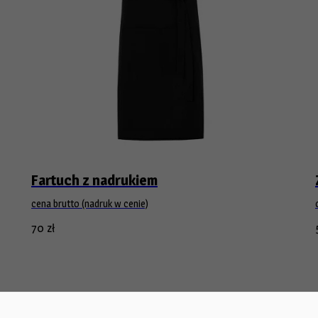
Fartuch z nadrukiem
cena brutto (nadruk w cenie)
70
zł