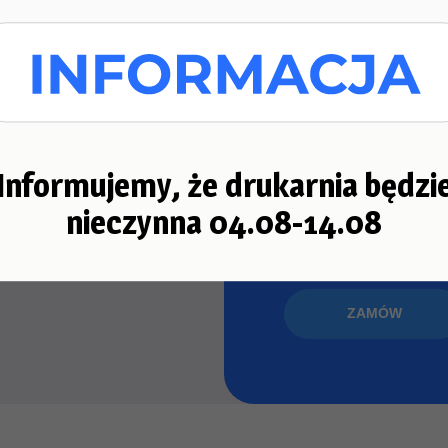
Ekspre
zamówi
rintpeace.pl
Jeśli jesteś g
Informujemy, że drukarnia będzi
zamówienia, w
nieczynna 04.08-14.08
sk, 80-138
kontaktu
ZAMÓW