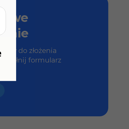
sowe
enie
otowy do złożenia
e
ypełnij formularz