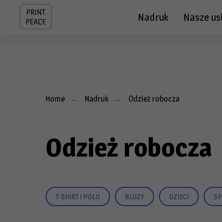
Nadruk
Nasze us
Home
Nadruk
Odzież robocza
→
→
Odzież robocza
T-SHIRT I POLO
BLUZY
DZIECI
SP