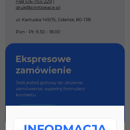
+48 516-703-229
|
druk@printpeace.pl
ul. Kartuska 149/15, Gdańsk, 80-138
Pon - Pt: 9.30 - 18.00
Ekspresowe
zamówienie
Jeśli jesteś gotowy do złożenia
zamówienia, wypełnij formularz
kontaktu
ZAMÓW