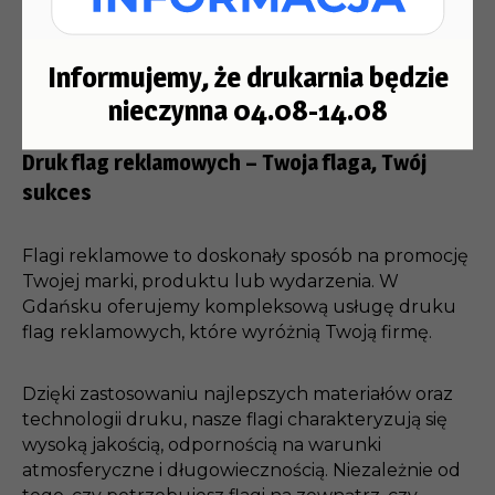
Informujemy, że drukarnia będzie
nieczynna 04.08-14.08
Druk flag reklamowych – Twoja flaga, Twój
sukces
Flagi reklamowe to doskonały sposób na promocję
Twojej marki, produktu lub wydarzenia. W
Gdańsku oferujemy kompleksową usługę druku
flag reklamowych, które wyróżnią Twoją firmę.
Dzięki zastosowaniu najlepszych materiałów oraz
technologii druku, nasze flagi charakteryzują się
wysoką jakością, odpornością na warunki
atmosferyczne i długowiecznością. Niezależnie od