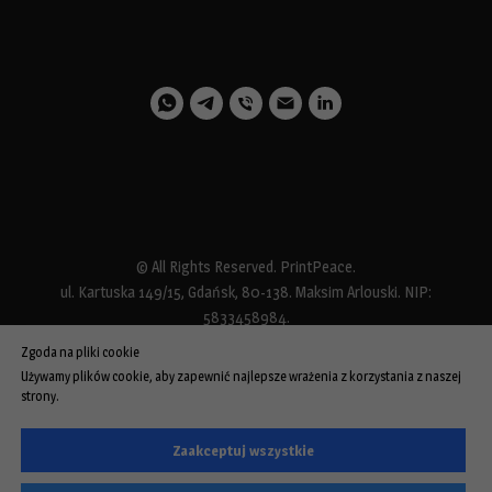
© All Rights Reserved. PrintPeace.
ul. Kartuska 149/15, Gdańsk, 80-138. Maksim Arlouski. NIP:
5833458984.
Przepis na podstawie którego stosowane jest zwolnienie od podatku
Zgoda na pliki cookie
(stawka VAT zw.): Art. 113 ust.1-9 ustawy o Vat
Używamy plików cookie, aby zapewnić najlepsze wrażenia z korzystania z naszej
strony.
O nas
|
Polityka prywatności
|
Polityka Plików Cookie
|
Regulamin
|
Polityka zwrotów
|
druk@printpeace.pl
Zaakceptuj wszystkie