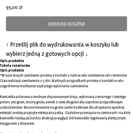
95,00
zł
DODAJ DO KOSZYKA
↑ Prześlij plik do wydrukowania w koszyku lub
wybierz jedną z gotowych opcji ↓
Opis produktu
Tabela rozmiarów
Opis produktu
*W razie dużych zamówień prosimy o kontakt z nami w celu omówienia cen i terminów
Czas realizacji zamówienia 2-3 dni. W pilnych przypadkach prosimy o kontakt w celu
uzgodnienia możliwości szybszego wykonania zamówienia
Kamizelka polarowa o modnym dopasowanym kroju, wykonana z mocnego i ciepłego
polaru 360 gram, mocny gruby zamek o całej długości aby zapobiec przypadkowym
uszkodzeniem. Boczne kieszenie na grube zamki kostkowe dla utrzymania wysokiej
estetyki zostały przykryte estetyczna patką . Ozdobne przeszycia na ramionach i na dole
kamizelki nadają jej bardzo atrakcyjny wygląd. Dół kamizelki regulowany elastycznym
ściągaczem z stoperem.