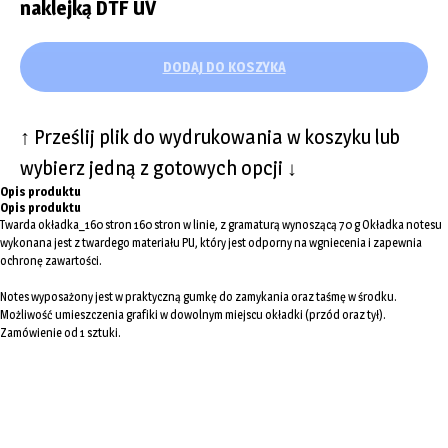
naklejką DTF UV
DODAJ DO KOSZYKA
↑ Prześlij plik do wydrukowania w koszyku lub
wybierz jedną z gotowych opcji ↓
Opis produktu
Opis produktu
Twarda okładka_160 stron 160 stron w linie, z gramaturą wynoszącą 70 g Okładka notesu
wykonana jest z twardego materiału PU, który jest odporny na wgniecenia i zapewnia
ochronę zawartości.
Notes wyposażony jest w praktyczną gumkę do zamykania oraz taśmę w środku.
Możliwość umieszczenia grafiki w dowolnym miejscu okładki (przód oraz tył).
Zamówienie od 1 sztuki.