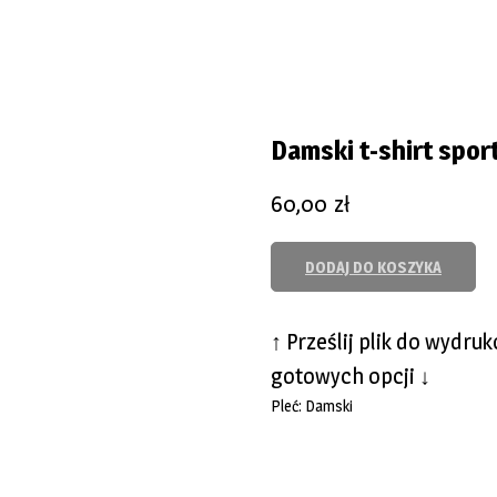
Damski t-shirt spo
60,00
zł
DODAJ DO KOSZYKA
↑ Prześlij plik do wydru
gotowych opcji ↓
Pleć: Damski