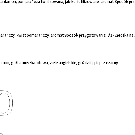
 kardamon, pomarańcza liofilizowana, jabłko liofilizowane, aromat Sposób pr
omarańczy, kwiat pomarańczy, aromat Sposób przygotowania: 1\2 łyżeczka na 
amon, gałka muszkatołowa, ziele angielskie, goździki, pieprz czarny.