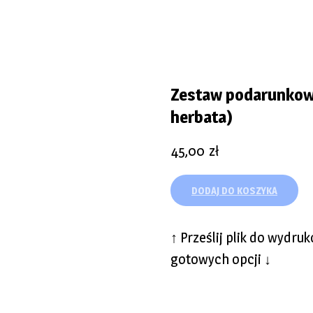
Zestaw podarunkowy
herbata)
45,00
zł
DODAJ DO KOSZYKA
↑ Prześlij plik do wydru
gotowych opcji ↓